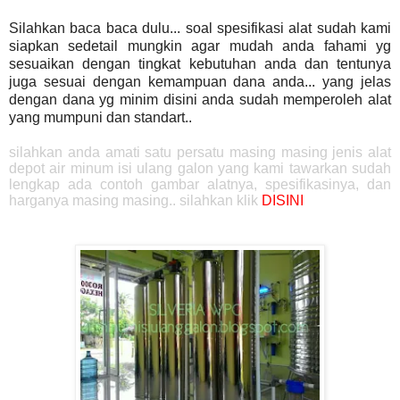
Silahkan baca baca dulu... soal spesifikasi alat sudah kami
siapkan sedetail mungkin agar mudah anda fahami yg
sesuaikan dengan tingkat kebutuhan anda dan tentunya
juga sesuai dengan kemampuan dana anda... yang jelas
dengan dana yg minim disini anda sudah memperoleh alat
yang mumpuni dan standart..
silahkan anda amati satu persatu masing masing jenis alat
depot air minum isi ulang galon yang kami tawarkan sudah
lengkap ada contoh gambar alatnya, spesifikasinya, dan
harganya masing masing.. silahkan klik
DISINI