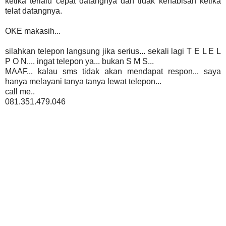
ketika terlalu cepat datangnya dan tidak kehabisan ketika
telat datangnya.
OKE makasih...
silahkan telepon langsung jika serius... sekali lagi T E L E L
P O N.... ingat telepon ya... bukan S M S...
MAAF... kalau sms tidak akan mendapat respon... saya
hanya melayani tanya tanya lewat telepon...
call me..
081.351.479.046