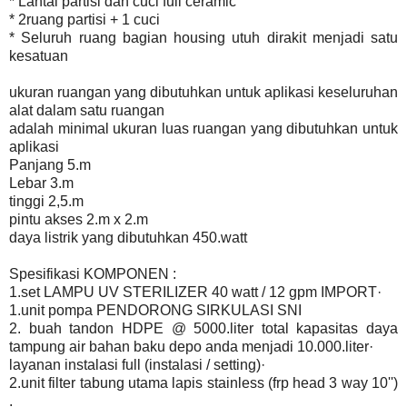
* Lantai partisi dan cuci full ceramic
* 2ruang partisi + 1 cuci
* Seluruh ruang bagian housing utuh dirakit menjadi satu
kesatuan
ukuran ruangan yang dibutuhkan untuk aplikasi keseluruhan
alat dalam satu ruangan
adalah minimal ukuran luas ruangan yang dibutuhkan untuk
aplikasi
Panjang 5.m
Lebar 3.m
tinggi 2,5.m
pintu akses 2.m x 2.m
daya listrik yang dibutuhkan 450.watt
Spesifikasi KOMPONEN :
1.set LAMPU UV STERILIZER 40 watt / 12 gpm IMPORT·
1.unit pompa PENDORONG SIRKULASI SNI
2. buah tandon HDPE @ 5000.liter total kapasitas daya
tampung air bahan baku depo anda menjadi 10.000.liter·
layanan instalasi full (instalasi / setting)·
2.unit filter tabung utama lapis stainless (frp head 3 way 10'')
.