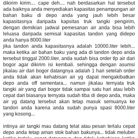
dikirim kirim.... cape deh.... nah berdasarkan hal tersebut
ada baiknya anda menyediakan kapasitas penampungan air
bahan baku di depo anda yang jauh lebih besar
kapasitasnya daripada kapsitas truk tangki pengirim,
dengan demikian jadwal pemesanan air anda bisa lebih
leluasa daripada semisal kapasitas tandon yang didepo
anda hanya 8000.liter
jika tandon anda kapasitasnya adalah 10000.liter lebih...
maka ketika air bahan baku yang ada di tandon depo anda
tersebut tinggal 2000.liter, anda sudah bisa order tlp air dari
bogor agar dikirim isi kembali. sehingga dengan asumsi
jikalau air dari bogor datangnya adalah 1 hari setelah order
anda tidak akan kehabisan air yg dapat mengakibatkan
depo anda off sementara... namun jikalau ternyata truk
tangki air yang dari bogor tidak sampai satu hari atau lebih
cepat dari biasanya ternyata sudah tiba di depo anda, maka
air yg datang tersebut akan tetap masuk semuanya ke
tandon anda karena anda sudah punya spasi 8000.liter
yang kosong...
intinya air tangki mau datang telat atau pesan terlalu cepat
depo anda tetap aman stok bahan bakunya... tidak meluber