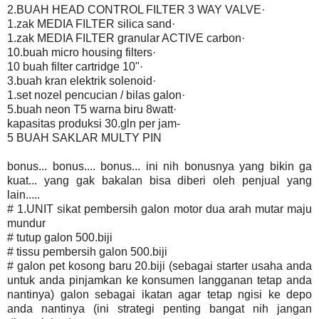
2.BUAH HEAD CONTROL FILTER 3 WAY VALVE·
1.zak MEDIA FILTER silica sand·
1.zak MEDIA FILTER granular ACTIVE carbon·
10.buah micro housing filters·
10 buah filter cartridge 10"·
3.buah kran elektrik solenoid·
1.set nozel pencucian / bilas galon·
5.buah neon T5 warna biru 8watt·
kapasitas produksi 30.gln per jam-
5 BUAH SAKLAR MULTY PIN
bonus... bonus.... bonus... ini nih bonusnya yang bikin ga
kuat... yang gak bakalan bisa diberi oleh penjual yang
lain.....
# 1.UNIT sikat pembersih galon motor dua arah mutar maju
mundur
# tutup galon 500.biji
# tissu pembersih galon 500.biji
# galon pet kosong baru 20.biji (sebagai starter usaha anda
untuk anda pinjamkan ke konsumen langganan tetap anda
nantinya) galon sebagai ikatan agar tetap ngisi ke depo
anda nantinya (ini strategi penting bangat nih jangan