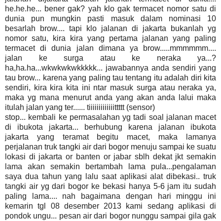
he.he.he... bener gak? yah klo gak termacet nomor satu di
dunia pun mungkin pasti masuk dalam nominasi 10
besarlah brow.... tapi klo jalanan di jakarta bukanlah yg
nomor satu, kira kira yang pertama jalanan yang paling
termacet di dunia jalan dimana ya brow.....mmmmmm....
jalan ke surga atau ke neraka ya...?
ha,ha.ha...wkwkwkwkkkkk... jawabannya anda sendiri yang
tau brow... karena yang paling tau tentang itu adalah diri kita
sendiri, kira kira kita ini ntar masuk surga atau neraka ya,
maka yg mana menurut anda yang akan anda lalui maka
itulah jalan yang ter...... tiiiiiiiiiiiiittttt (sensor)
stop... kembali ke permasalahan yg tadi soal jalanan macet
di ibukota jakarta... berhubung karena jalanan ibukota
jakarta yang teramat begitu macet, maka lamanya
perjalanan truk tangki air dari bogor menuju sampai ke suatu
lokasi di jakarta or banten or jabar sblh dekat jkt semakin
lama akan semakin bertambah lama pula...pengalaman
saya dua tahun yang lalu saat aplikasi alat dibekasi.. truk
tangki air yg dari bogor ke bekasi hanya 5-6 jam itu sudah
paling lama.... nah bagaimana dengan hari minggu ini
kemarin tgl 08 desember 2013 kami sedang aplikasi di
pondok ungu... pesan air dari bogor nunggu sampai gila gak