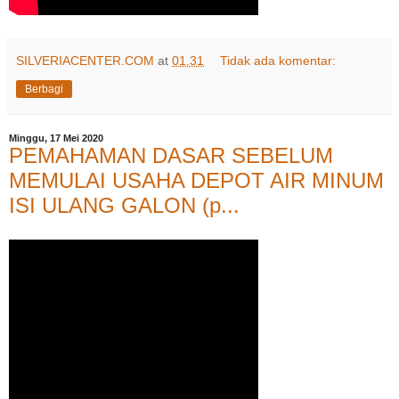
SILVERIACENTER.COM
at
01.31
Tidak ada komentar:
Berbagi
Minggu, 17 Mei 2020
PEMAHAMAN DASAR SEBELUM
MEMULAI USAHA DEPOT AIR MINUM
ISI ULANG GALON (p...