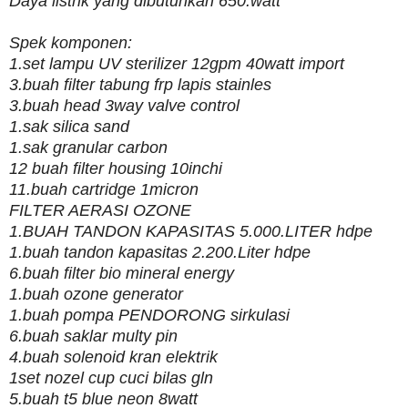
Daya listrik yang dibutuhkan 650.watt
Spek komponen:
1.set lampu UV sterilizer 12gpm 40watt import
3.buah filter tabung frp lapis stainles
3.buah head 3way valve control
1.sak silica sand
1.sak granular carbon
12 buah filter housing 10inchi
11.buah cartridge 1micron
FILTER AERASI OZONE
1.BUAH TANDON KAPASITAS 5.000.LITER hdpe
1.buah tandon kapasitas 2.200.Liter hdpe
6.buah filter bio mineral energy
1.buah ozone generator
1.buah pompa PENDORONG sirkulasi
6.buah saklar multy pin
4.buah solenoid kran elektrik
1set nozel cup cuci bilas gln
5.buah t5 blue neon 8watt