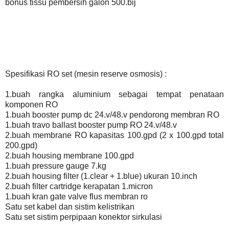
bonus tissu pembersih galon 500.bij
Spesifikasi RO set (mesin reserve osmosis) :
1.buah rangka aluminium sebagai tempat penataan
komponen RO
1.buah booster pump dc 24.v/48.v pendorong membran RO
1.buah travo ballast booster pump RO 24.v/48.v
2.buah membrane RO kapasitas 100.gpd (2 x 100.gpd total
200.gpd)
2.buah housing membrane 100.gpd
1.buah pressure gauge 7.kg
2.buah housing filter (1.clear + 1.blue) ukuran 10.inch
2.buah filter cartridge kerapatan 1.micron
1.buah kran gate valve flus membran ro
Satu set kabel dan sistim kelistrikan
Satu set sistim perpipaan konektor sirkulasi