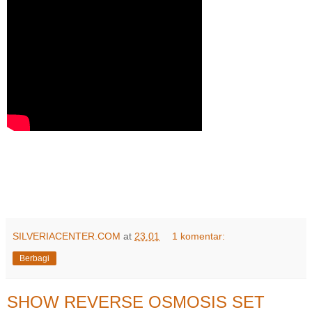
SILVERIACENTER.COM
at
23.01
1 komentar:
Berbagi
SHOW REVERSE OSMOSIS SET