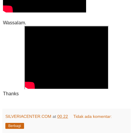
Wassalam.
Thanks
SILVERIACENTER.COM
at
00.22
Tidak ada komentar:
Berbagi