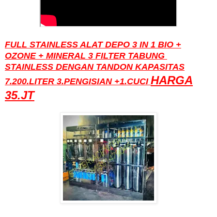
FULL STAINLESS ALAT DEPO 3 IN 1 BIO +
OZONE + MINERAL 3 FILTER TABUNG
STAINLESS DENGAN TANDON KAPASITAS
HARGA
7.200.LITER 3.PENGISIAN +1.CUCI
35.JT