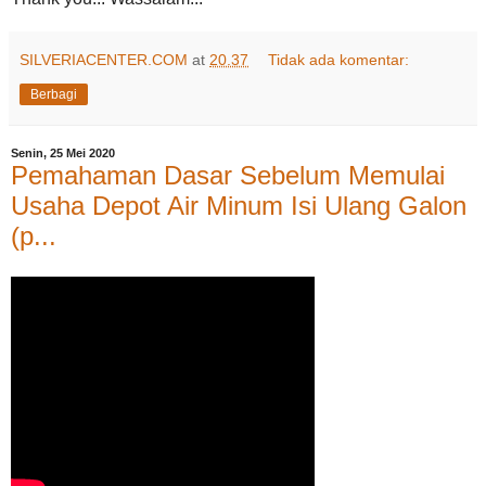
SILVERIACENTER.COM
at
20.37
Tidak ada komentar:
Berbagi
Senin, 25 Mei 2020
Pemahaman Dasar Sebelum Memulai
Usaha Depot Air Minum Isi Ulang Galon
(p...