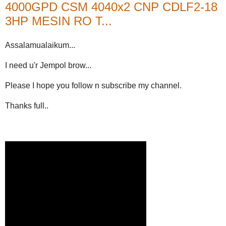
4000GPD CSM 4040x2 CNP CDLF2-18
3HP MESIN RO T...
Assalamualaikum...
I need u'r Jempol brow...
Please I hope you follow n subscribe my channel.
Thanks full..