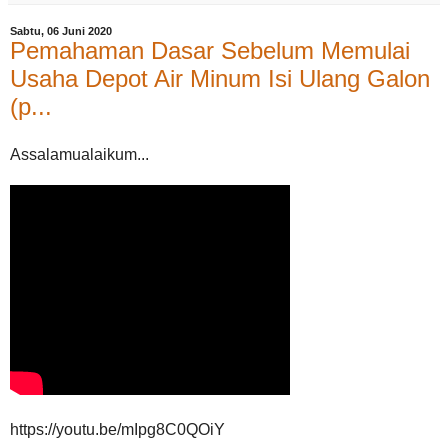
Sabtu, 06 Juni 2020
Pemahaman Dasar Sebelum Memulai
Usaha Depot Air Minum Isi Ulang Galon
(p...
Assalamualaikum...
https://youtu.be/mIpg8C0QOiY