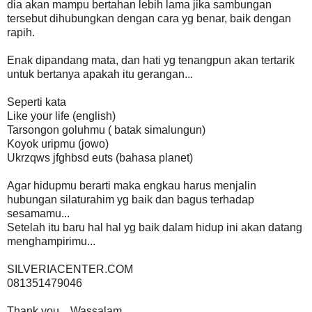
dia akan mampu bertahan lebih lama jika sambungan
tersebut dihubungkan dengan cara yg benar, baik dengan
rapih.
Enak dipandang mata, dan hati yg tenangpun akan tertarik
untuk bertanya apakah itu gerangan...
Seperti kata
Like your life (english)
Tarsongon goluhmu ( batak simalungun)
Koyok uripmu (jowo)
Ukrzqws jfghbsd euts (bahasa planet)
Agar hidupmu berarti maka engkau harus menjalin
hubungan silaturahim yg baik dan bagus terhadap
sesamamu...
Setelah itu baru hal hal yg baik dalam hidup ini akan datang
menghampirimu...
SILVERIACENTER.COM
081351479046
Thank you... Wassalam...