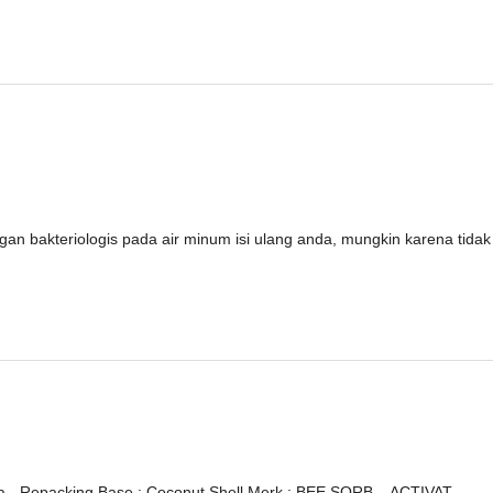
an bakteriologis pada air minum isi ulang anda, mungkin karena tidak
- Repacking Base : Coconut Shell Merk : BEE SORB – ACTIVAT...