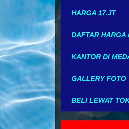
HARGA 17.JT
DAFTAR HARGA
KANTOR DI MED
GALLERY FOTO
BELI LEWAT TO