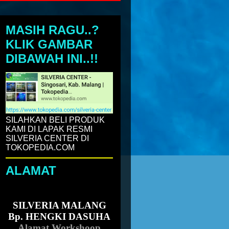
MASIH RAGU..?
KLIK GAMBAR
DIBAWAH INI..!!
N HANYA UNTUK PEMBELIAN PAKET A
SILAHKAN BELI PRODUK
KAMI DI LAPAK RESMI
SILVERIA CENTER DI
TOKOPEDIA.COM
ALAMAT
SILVERIA MALANG
Bp. HENGKI DASUHA
Alamat Workshoop