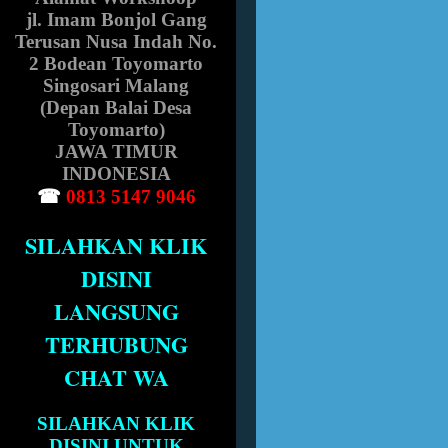
jl. Imam Bonjol Gang
Terusan Nusa Indah No.
2 Bodean Toyomarto
Singosari Malang
(Depan Balai Desa
Toyomarto)
JAWA TIMUR
INDONESIA
☎
0813 5147 9046
SILAHKAN KLIK
DISINI
LANGSUNG
TERHUBUNG
CHAT WA
SILAHKAN KLIK
DISINI UNTUK