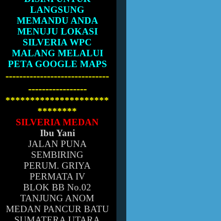
LANGSUNG
MEMANDU ANDA
MENUJU LOKASI
SILVERIA WPC
MALANG MELALUI
PETA GOOGLE MAPS
------------------------------
-----------------
*********************
********
SILVERIA MEDAN
Ibu Yani
JALAN PUNA
SEMBIRING
PERUM. GRIYA
PERMATA IV
BLOK BB No.02
TANJUNG ANOM
MEDAN PANCUR BATU
SUMATERA UTARA