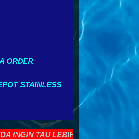
A ORDER
EPOT STAINLESS
GIN TAU LEBIH BANYAK TENTANG AL