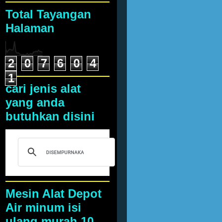
Total Tayangan
Halaman
2
0
7
6
0
4
1
cari jenis alat
yang anda
butuhkan disini
Mesin Alat Depot
Air minum isi
ulang murah 10