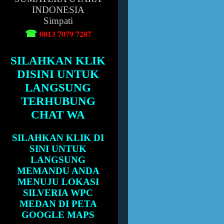
INDONESIA
Simpati
☎
0813 7079 7287
SILAHKAN KLIK
DISINI UNTUK
LANGSUNG
TERHUBUNG
CHAT WA
SILAHKAN KLIK DI
SINI UNTUK
LANGSUNG
MEMANDU ANDA
MENUJU LOKASI
SILVERIA WPC
MEDAN DI PETA
GOOGLE MAPS