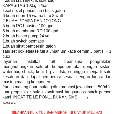
4.buah kran elektrik solenoid
KAPASITAS 100.gln /hari
1.set nozel pencucian / bilas galon
6 buah neon T5 warna biru 8 watt
2.BUAH POMPA PENDORONG
5.buah RO housing 100.gpd
5.buah membrane RO 100.gpd
2.buah boster pump 24.volt
1.buah switch otomatis
1.buah sikat pembersih galon
satu set box etalase full alumanium kaca cermin 3 partisi + 1
cuci
layanan installasi full pipanisasi pengrakitan
menghubungkan seluruh komponen alat dengan sistem
watermur, shock, keni L pvc dsb, sehingga menjadi satu
kesatuan dan dapat beroperasi sesuai dengan fungsi dari
masing masing komponen
franco malang (luar malang dlm propinsi jawa timur+ 500rb)
luar propinsi or pulau konfirmasi langsung contack person
kami, INGAT TE LE PON.... BUKAN SMS...
trims
wassalam..
SILAHKAN KLIK TULISAN MERAH INI UNTUK MELIHAT