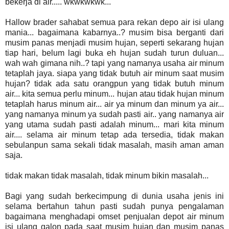
bekerja di air..... wkwkwkwk...
Hallow brader sahabat semua para rekan depo air isi ulang
mania... bagaimana kabarnya..? musim bisa berganti dari
musim panas menjadi musim hujan, seperti sekarang hujan
tiap hari, belum lagi buka eh hujan sudah turun duluan...
wah wah gimana nih..? tapi yang namanya usaha air minum
tetaplah jaya. siapa yang tidak butuh air minum saat musim
hujan? tidak ada satu orangpun yang tidak butuh minum
air... kita semua perlu minum... hujan atau tidak hujan minum
tetaplah harus minum air... air ya minum dan minum ya air...
yang namanya minum ya sudah pasti air.. yang namanya air
yang utama sudah pasti adalah minum... mari kita minum
air.... selama air minum tetap ada tersedia, tidak makan
sebulanpun sama sekali tidak masalah, masih aman aman
saja.
tidak makan tidak masalah, tidak minum bikin masalah...
Bagi yang sudah berkecimpung di dunia usaha jenis ini
selama bertahun tahun pasti sudah punya pengalaman
bagaimana menghadapi omset penjualan depot air minum
isi ulang galon pada saat musim hujan dan musim panas