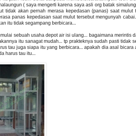
simalaungun ( saya mengerti karena saya asli org batak simalun
t tidak akan pernah merasa kepedasan (panas) saat mulut t
erasa panas kepedasan saat mulut tersebut mengunyah cabai.
 itu tidak segampang berbicara...
emulai sebuah usaha depot air isi ulang... bagaimana merintis d
annya itu sanagat mudah... tp prakteknya sudah pasti tidak
rus tau juga siapa itu yang berbicara... apakah dia asal bicara 
 harus tau itu...