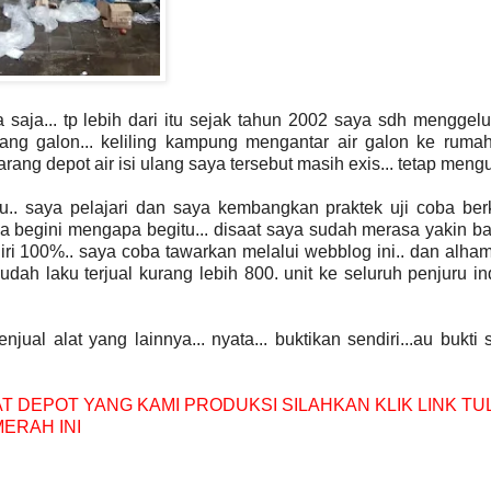
aja... tp lebih dari itu sejak tahun 2002 saya sdh menggelu
i ulang galon... keliling kampung mengantar air galon ke rum
ang depot air isi ulang saya tersebut masih exis... tetap mengu
u.. saya pelajari dan saya kembangkan praktek uji coba berk
a begini mengapa begitu... disaat saya sudah merasa yakin b
endiri 100%.. saya coba tawarkan melalui webblog ini.. dan alham
udah laku terjual kurang lebih 800. unit ke seluruh penjuru i
alat yang lainnya... nyata... buktikan sendiri...au bukti 
T DEPOT YANG KAMI PRODUKSI SILAHKAN KLIK LINK TU
ERAH INI