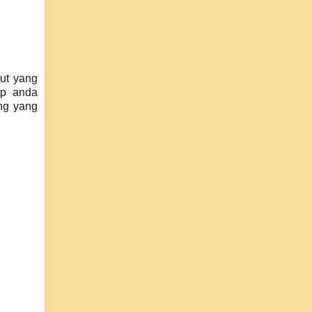
ut yang
tp anda
ng yang