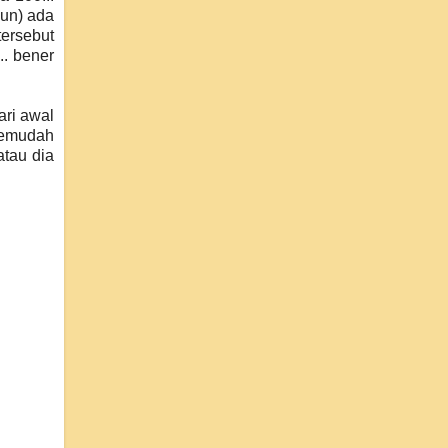
gun) ada
ersebut
.. bener
ari awal
 semudah
atau dia