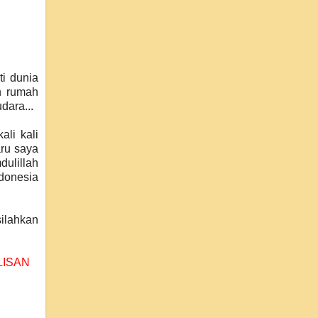
ti dunia
ah rumah
dara...
ali kali
aru saya
dulillah
ndonesia
silahkan
LISAN