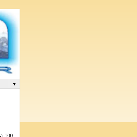
▼
a 100...