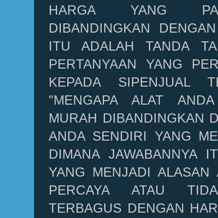
HARGA YANG PAL
DIBANDINGKAN DENGAN 
ITU ADALAH TANDA TAN
PERTANYAAN YANG PER
KEPADA SIPENJUAL TE
"MENGAPA ALAT ANDA
MURAH DIBANDINGKAN D
ANDA SENDIRI YANG MEN
DIMANA JAWABANNYA I
YANG MENJADI ALASAN 
PERCAYA ATAU TID
TERBAGUS DENGAN HAR