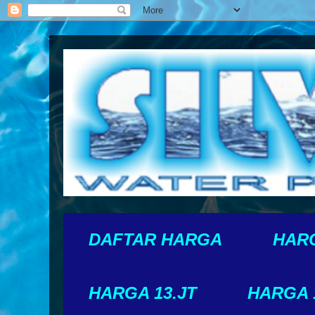
DAFTAR HARGA
HARG
HARGA 13.JT
HARGA 