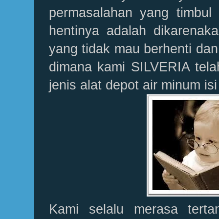
permasalahan yang timbul 
hentinya adalah dikarenaka
yang tidak mau berhenti dan
dimana kami SILVERIA tela
jenis alat depot air minum isi
Kami selalu merasa tertan