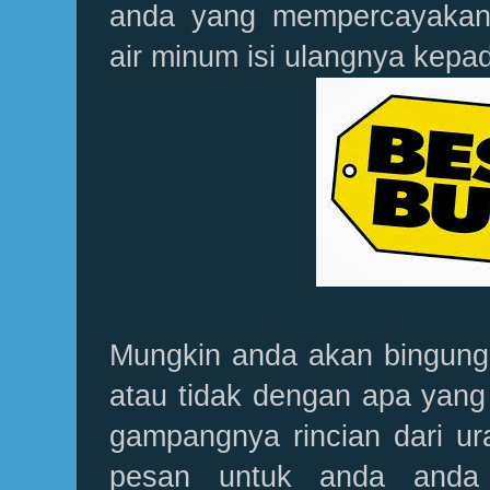
anda yang mempercayakan
air minum isi ulangnya kepa
Mungkin anda akan bingung
atau tidak dengan apa yang 
gampangnya rincian dari ur
pesan untuk anda anda