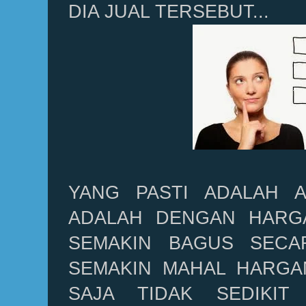
DIA JUAL TERSEBUT...
YANG PASTI ADALAH A
ADALAH DENGAN HARGA
SEMAKIN BAGUS SECA
SEMAKIN MAHAL HARGAN
SAJA TIDAK SEDIKIT