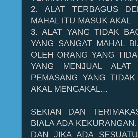
2. ALAT TERBAGUS D
MAHAL ITU MASUK AKAL
3. ALAT YANG TIDAK B
YANG SANGAT MAHAL BI
OLEH ORANG YANG TIDAK
YANG MENJUAL ALAT
PEMASANG YANG TIDAK
AKAL MENGAKAL...
SEKIAN DAN TERIMAKAS
BIALA ADA KEKURANGAN..
DAN JIKA ADA SESUAT