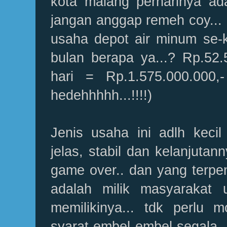
kota malang perharinya ada
jangan anggap remeh coy...
usaha depot air minum se-
bulan berapa ya...? Rp.52.
hari = Rp.1.575.000.000,-
hedehhhhh...!!!!)
Jenis usaha ini adlh kecil 
jelas, stabil dan kelanjutan
game over.. dan yang terpent
adalah milik masyarakat 
memilikinya... tdk perlu m
syarat embel embel segala.