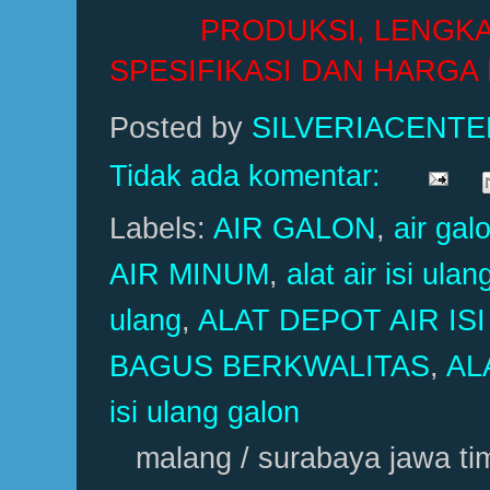
PRODUKSI, LENGK
SPESIFIKASI DAN HARGA
Posted by
SILVERIACENT
Tidak ada komentar:
Labels:
AIR GALON
,
air gal
AIR MINUM
,
alat air isi ulan
ulang
,
ALAT DEPOT AIR I
BAGUS BERKWALITAS
,
AL
isi ulang galon
malang / surabaya jawa ti