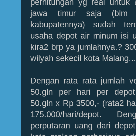
perhitungan yg real untuk 
jawa timur saja (blm 
kabupatennya) sudah terd
usaha depot air minum isi u
kira2 brp ya jumlahnya.? 300
wilyah sekecil kota Malang...
Dengan rata rata jumlah v
50.gln per hari per depot
50.gln x Rp 3500,- (rata2 ha
175.000/hari/depot. De
perputaran uang dari depot