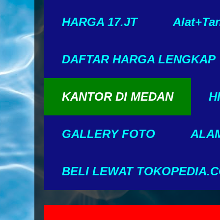
HARGA 17.JT
Alat+Ta
DAFTAR HARGA LENGKAP
KANTOR DI MEDAN
H
GALLERY FOTO
ALAM
BELI LEWAT TOKOPEDIA.