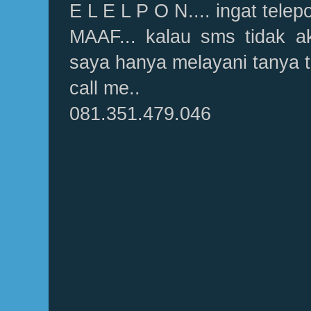
E L E L P O N.... ingat telep
MAAF... kalau sms tidak a
saya hanya melayani tanya t
call me..
081.351.479.046