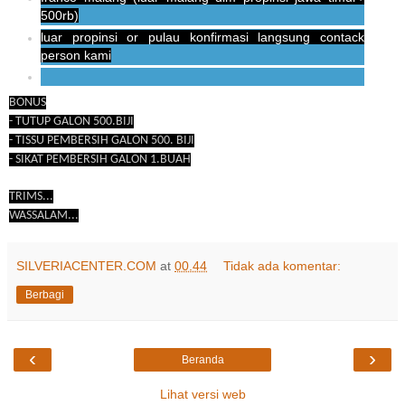
500rb)
luar propinsi or pulau konfirmasi langsung contack
person kami
BONUS
- TUTUP GALON 500.BIJI
- TISSU PEMBERSIH GALON 500. BIJI
- SIKAT PEMBERSIH GALON 1.BUAH
TRIMS...
WASSALAM...
SILVERIACENTER.COM
at
00.44
Tidak ada komentar:
Berbagi
‹
›
Beranda
Lihat versi web