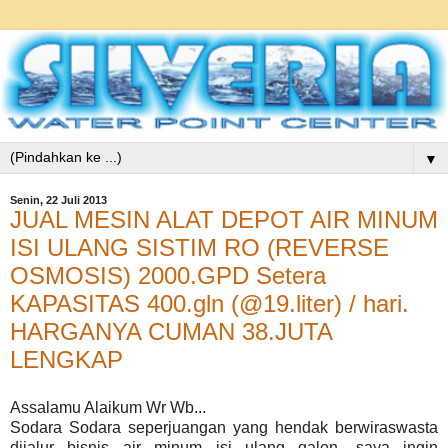
▼
Senin, 22 Juli 2013
JUAL MESIN ALAT DEPOT AIR MINUM
ISI ULANG SISTIM RO (REVERSE
OSMOSIS) 2000.GPD Setera
KAPASITAS 400.gln (@19.liter) / hari.
HARGANYA CUMAN 38.JUTA
LENGKAP
Assalamu Alaikum Wr Wb...
Sodara Sodara seperjuangan yang hendak berwiraswasta
dijalur bisnis air minum isi ulang galon, saya ingin