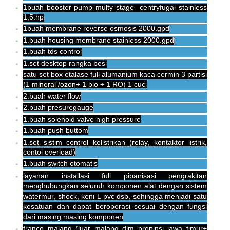
1buah booster pump multy stage centryfugal stainless
1,5.hp
1buah membrane reverse osmosis 2000.gpd
1.buah housing membrane stainless 2000.gpd
1.buah tds control
1.set desktop rangka besi
satu set box etalase full alumanium kaca cermin 3 partisi
(1 mineral /ozon+ 1 bio + 1 RO) 1 cuci
2.buah water flow
2.buah presuregauge
1.buah solenoid valve high pressure
1.buah push buttom
1.set sistim control kelistrikan (relay, kontaktor listrik,
contol overload)
1.buah switch otomatis
layanan installasi full pipanisasi pengrakitan
menghubungkan seluruh komponen alat dengan sistem
watermur, shock, keni L pvc dsb, sehingga menjadi satu
kesatuan dan dapat beroperasi sesuai dengan fungsi
dari masing masing komponen
franco malang (luar malang dlm propinsi jawa timur+