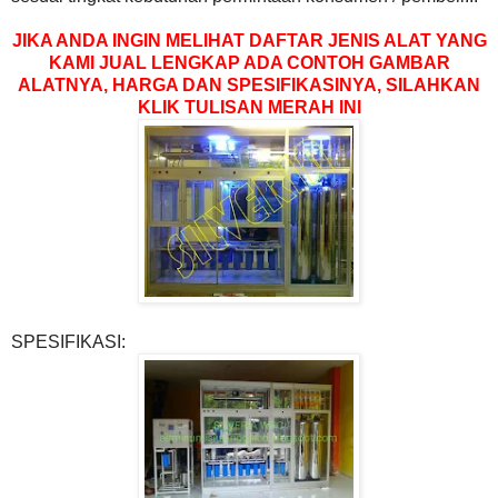
JIKA ANDA INGIN MELIHAT DAFTAR JENIS ALAT YANG
KAMI JUAL LENGKAP ADA CONTOH GAMBAR
ALATNYA, HARGA DAN SPESIFIKASINYA, SILAHKAN
KLIK TULISAN MERAH INI
SPESIFIKASI: