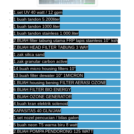
1.set UV 40 watt / 12 gpm
1 buah tandon 5.200liter
1 buah tandon 1000.liter
1.buah tandon stainless 1.000.liter
2.BUAH filter tabung utama
FRP lapis stainless 10'' ksh
2.BUAH HEAD FILTER TABUNG 3 WAY
1.zak silica sand
1.zak granular carbon active
14.buah micro housing filters 10”
13.buah filter dewater 10" 1MICRON
1.BUAH housing bening FILTER AERASI OZONE
6 BUAH FILTER BIO ENERGY
1 BUAH OZONE GENERATOR
4.buah kran elektrik solenoid
KAPASITAS 40.GLN/JAM
1.set nozel pencucian / bilas galon
5
buah neon T5 warna biru 8 watt
2.BUAH POMPA PENDORONG 125 WATT