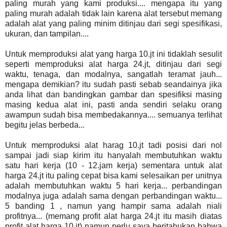
paling murah yang kami produksi.... mengapa itu yang
paling murah adalah tidak lain karena alat tersebut memang
adalah alat yang paling minim ditinjau dari segi spesifikasi,
ukuran, dan tampilan....
Untuk memproduksi alat yang harga 10.jt ini tidaklah sesulit
seperti memproduksi alat harga 24.jt, ditinjau dari segi
waktu, tenaga, dan modalnya, sangatlah teramat jauh...
mengapa demikian? itu sudah pasti sebab seandainya jika
anda lihat dan bandingkan gambar dan spesifiksi masing
masing kedua alat ini, pasti anda sendiri selaku orang
awampun sudah bisa membedakannya.... semuanya terlihat
begitu jelas berbeda...
Untuk memproduksi alat harag 10.jt tadi posisi dari nol
sampai jadi siap kirim itu hanyalah membutuhkan waktu
satu hari kerja (10 - 12.jam kerja) sementara untuk alat
harga 24.jt itu paling cepat bisa kami selesaikan per unitnya
adalah membutuhkan waktu 5 hari kerja... perbandingan
modalnya juga adalah sama dengan perbandingan waktu...
5 banding 1 , namun yang hampir sama adalah niali
profitnya... (memang profit alat harga 24.jt itu masih diatas
profit alat harga 10.jt) namun perlu saya beritahukan bahwa