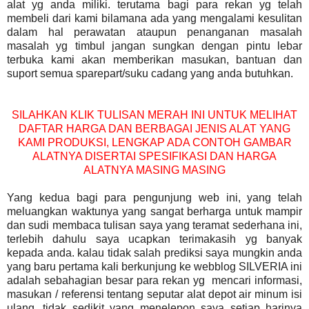
alat yg anda miliki. terutama bagi para rekan yg telah
membeli dari kami bilamana ada yang mengalami kesulitan
dalam hal perawatan ataupun penanganan masalah
masalah yg timbul jangan sungkan dengan pintu lebar
terbuka kami akan memberikan masukan, bantuan dan
suport semua sparepart/suku cadang yang anda butuhkan.
SILAHKAN KLIK TULISAN MERAH INI UNTUK MELIHAT
DAFTAR HARGA DAN BERBAGAI JENIS ALAT YANG
KAMI PRODUKSI, LENGKAP ADA CONTOH GAMBAR
ALATNYA DISERTAI SPESIFIKASI DAN HARGA
ALATNYA MASING MASING
Yang kedua bagi para pengunjung web ini, yang telah
meluangkan waktunya yang sangat berharga untuk mampir
dan sudi membaca tulisan saya yang teramat sederhana ini,
terlebih dahulu saya ucapkan terimakasih yg banyak
kepada anda. kalau tidak salah prediksi saya mungkin anda
yang baru pertama kali berkunjung ke webblog SILVERIA ini
adalah sebahagian besar para rekan yg mencari informasi,
masukan / referensi tentang seputar alat depot air minum isi
ulang. tidak sedikit yang menelepon saya setiap harinya