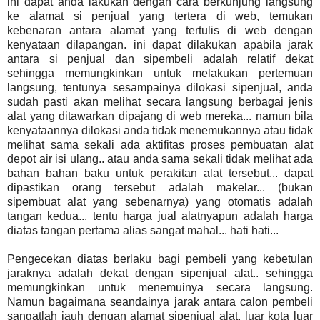
ini dapat anda lakukan dengan cara berkunjung langsung
ke alamat si penjual yang tertera di web, temukan
kebenaran antara alamat yang tertulis di web dengan
kenyataan dilapangan. ini dapat dilakukan apabila jarak
antara si penjual dan sipembeli adalah relatif dekat
sehingga memungkinkan untuk melakukan pertemuan
langsung, tentunya sesampainya dilokasi sipenjual, anda
sudah pasti akan melihat secara langsung berbagai jenis
alat yang ditawarkan dipajang di web mereka... namun bila
kenyataannya dilokasi anda tidak menemukannya atau tidak
melihat sama sekali ada aktifitas proses pembuatan alat
depot air isi ulang.. atau anda sama sekali tidak melihat ada
bahan bahan baku untuk perakitan alat tersebut... dapat
dipastikan orang tersebut adalah makelar... (bukan
sipembuat alat yang sebenarnya) yang otomatis adalah
tangan kedua... tentu harga jual alatnyapun adalah harga
diatas tangan pertama alias sangat mahal... hati hati...
Pengecekan diatas berlaku bagi pembeli yang kebetulan
jaraknya adalah dekat dengan sipenjual alat.. sehingga
memungkinkan untuk menemuinya secara langsung.
Namun bagaimana seandainya jarak antara calon pembeli
sangatlah jauh dengan alamat sipenjual alat, luar kota luar