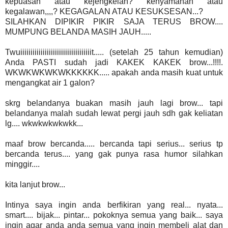
kepuasan atau kejengkelan? kenyamanan atau
kegalawan,,,,? KEGAGALAN ATAU KESUKSESAN...?
SILAHKAN DIPIKIR PIKIR SAJA TERUS BROW....
MUMPUNG BELANDA MASIH JAUH.....
Twuiiiiiiiiiiiiiiiiiiiiiiiiiiiiiiiiiiit..... (setelah 25 tahun kemudian)
Anda PASTI sudah jadi KAKEK KAKEK brow...!!!!.
WKWKWKWKWKKKKKK..... apakah anda masih kuat untuk
mengangkat air 1 galon?
skrg belandanya buakan masih jauh lagi brow... tapi
belandanya malah sudah lewat pergi jauh sdh gak keliatan
lg.... wkwkwkwkwkk...
maaf brow bercanda..... bercanda tapi serius... serius tp
bercanda terus.... yang gak punya rasa humor silahkan
minggir....
kita lanjut brow...
Intinya saya ingin anda berfikiran yang real... nyata...
smart.... bijak... pintar... pokoknya semua yang baik... saya
ingin agar anda anda semua yang ingin membeli alat dan