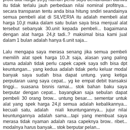
itu tidak terlalu jauh perbedaan nilai nominal profitnya...
secara transparan tentu anda bisa hitung sndiri seandainya
semua pembeli alat di SILVERIA itu adalah membeli alat
harga 10.jt maka dalam satu bulan saya bisa menjual alat
tersebut sebanyak 30.unit kepada pembeli... bagaimana
dengan alat harga 24.jt tadi..? maksimal bisa kami jual
dalam 1 bulan adalah hanya 6.unit saja...
Lalu mengapa saya merasa senang jika semua pembeli
memilih alat spek harga 10.Jt saja, alasan yang paling
utama adalah tidak perlu capek capek saya sdh bisa dpt
keuntungan... yang kedua adalah tidak perlu keluar modal
banyak saya sudah bisa dapat untung. yang ketiga
perputaran uang saya cepat... yg ke empat debit transaksi
tinggi... suasana bisnis ramai... stok bahan baku saya
berputar dengan cepat... bayangkan saja sebulan dapat
pembeli 30 orang brow... untung besar..... sementar untuk
alat yang spek harga 24.jt semua adalah kebalikannya...
kecuali satu, adalah niali keuntungannya... jujur nilai
keuntungannya adalah sama....tapi yang membuat saya
merasa tidak nyaman adalah rasa capeknya brow.. ribet...
modalnya harus banyak... stok berputar pelan...