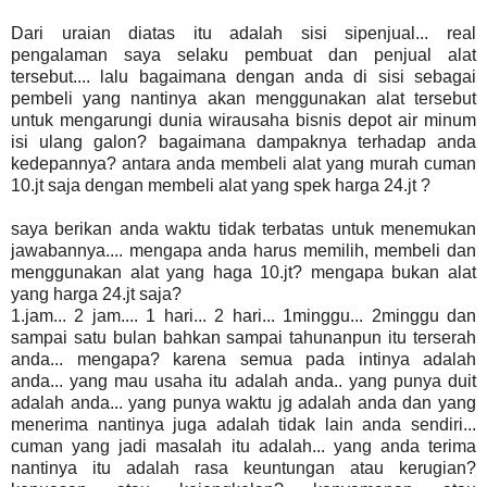
Dari uraian diatas itu adalah sisi sipenjual... real
pengalaman saya selaku pembuat dan penjual alat
tersebut.... lalu bagaimana dengan anda di sisi sebagai
pembeli yang nantinya akan menggunakan alat tersebut
untuk mengarungi dunia wirausaha bisnis depot air minum
isi ulang galon? bagaimana dampaknya terhadap anda
kedepannya? antara anda membeli alat yang murah cuman
10.jt saja dengan membeli alat yang spek harga 24.jt ?
saya berikan anda waktu tidak terbatas untuk menemukan
jawabannya.... mengapa anda harus memilih, membeli dan
menggunakan alat yang haga 10.jt? mengapa bukan alat
yang harga 24.jt saja?
1.jam... 2 jam.... 1 hari... 2 hari... 1minggu... 2minggu dan
sampai satu bulan bahkan sampai tahunanpun itu terserah
anda... mengapa? karena semua pada intinya adalah
anda... yang mau usaha itu adalah anda.. yang punya duit
adalah anda... yang punya waktu jg adalah anda dan yang
menerima nantinya juga adalah tidak lain anda sendiri...
cuman yang jadi masalah itu adalah... yang anda terima
nantinya itu adalah rasa keuntungan atau kerugian?