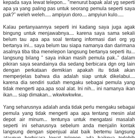
kepada saya lewat telepon... "menurut bapak alat yg seperti
apa ya yang paling pas untuk seorang pemula seperti saya
pak?" weleh weleh..... ampiyun doro.... ampyiun kulo.....
Kalau pertanyaannya seperti ini kadang saya juga agak
bingung untuk menjawabnya.... karena saya sama sekali
belum tau apa apa soal tentang informasi dari org yg
bertanya ini... saya belum tau siapa namanya dan darimana
asalnya tiba tiba menelepon langsung bertanya seperti itu...
langsung bilang " saya inikan masih pemula pak.." dalam
pikiran saya seandainya dia sedang berbicara dgn org lain
dengan perkataan demikian apakah itu tidak akan
memperjelas bahwa dia adalah siap untuk dikelabui....
karena dia sendiri sudah mengaku sebagai pemula yang
tidak mengerti apa.apa soal alat. Ini nih... ini namanya ikan
ikan.... siap dimakan... wkwkwkwkw..
Yang seharusnya adalah anda tidak perlu mengaku sebagai
pemula yang tidak mengerti apa apa tentang mesin alat
depot air minum... tentunya untuk mengatasi masalah
seperti ini seharusnya sebelum anda menjalin kontak
langsung dengan sipenjual alat baik bertemu langsung
ataupun berbicara lewat telepon, ada baiknya terlebih