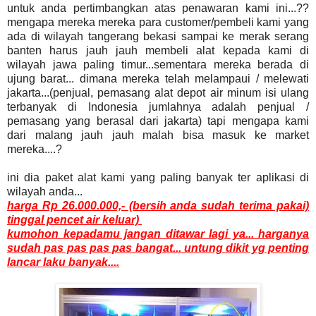
untuk anda pertimbangkan atas penawaran kami ini...??
mengapa mereka mereka para customer/pembeli kami yang
ada di wilayah tangerang bekasi sampai ke merak serang
banten harus jauh jauh membeli alat kepada kami di
wilayah jawa paling timur...sementara mereka berada di
ujung barat... dimana mereka telah melampaui / melewati
jakarta...(penjual, pemasang alat depot air minum isi ulang
terbanyak di Indonesia jumlahnya adalah penjual /
pemasang yang berasal dari jakarta) tapi mengapa kami
dari malang jauh jauh malah bisa masuk ke market
mereka....?
ini dia paket alat kami yang paling banyak ter aplikasi di
wilayah anda...
harga Rp 26.000.000,- (bersih anda sudah terima pakai)
tinggal pencet air keluar)
kumohon kepadamu jangan ditawar lagi ya... harganya
sudah pas pas pas pas bangat... untung dikit yg penting
lancar laku banyak....