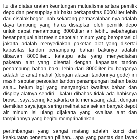
Itu dia diatas uraian keuntungan mutualisme antara pemilik
depo dan pensupplay air baku berkapasitas 8000.liter lebih
dari cisalak bogor.. nah sekarang permasalahan nya adalah
daya tampung yang harus disiapkan oleh pemilik depo
untuk dapat menampung 8000.liter air lebih.. sebahagian
besar penjual alat mesin depot air minum yang beroperasi di
jakarta adalah menyediakan paketan alat yang disertai
kapasitas tandon penampung bahan bakunya adalah
dibawah 8000liter... kalaupu ada yang menyediakan
paketan alat yang disertai dengan kapasitas tandon
penampung bahan baku lebih dari 8000liter itu harganya
adalah teramat mahal (dengan alasan tandonnya gede) ini
masih seputar persoalan tandon penampungan bahan baku
saja... belum lagi yang menyangkut kwalitas bahan dan
display alatnya sendiri... kalau dibahas tidak ada habisnya
brow.... saya sering ke jakarta untu memasang alat... dengan
demikian saya juga sering melihat ada sekian banyak depot
air minum isi ulang dijakarta yang kwalitas alat dan
tampilannya yang begitu memprihatinkan...
pertimbangan yang sangat matang adalah kunci dari
keakuratan penentuan pilihan... apa yang pantas dan layak