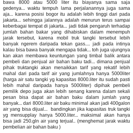
bawa 8000 atau 5000 liter itu biayanya sama saja
gedenya... waktu tempuh lama perjalanannya juga sama
aja... karena posisi bogor itu adalah lebih tinggi dari pada
jakarta... sehingga jalannya adalah menurun terus sampai
keberbagai tempat di jakarta... jadi tidak pengaruh terhadap
jumlah bahan bakar yang dihabiskan dalam menempuh
jarak tersebut, karena mobil truk tangki tersebut lebih
banyak ngerem daripada tekan gass.... jadi pada intinya
kalau bisa bawa banyak mengapa tidak... toh juga ujungnya
kan akan membawa keuntungan yang timbal balik antara
pembeli dan penjual air bahan baku tadi... dimana penjual
pihak truktangki akan menaikkan tarif yang rekatif lebih
mahal dari pada tarif air yang jumlahnya hanya 5000liter
(harga air satu tangki yg kapasitas 8000.liter itu sudah pasti
lebih mahal daripada hanya 5000liter) dipihak pembeli
pemilik depo juga akan lebih senang karena dalam sekali
pesan bisa dapat air bahan baku dalam jumlah yang
banyak... dari 8000.liter air baku minimal akan jadi 400galon
air yang bisa dijual... bandingkan jika kapasitas truk tangki
yg mensupplay hanya 5000.liter... maksimal akan hanya
bisa jadi 250.gln air yang terjual.. (menghemat jarak waktu
pembelian air bahan baku )