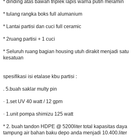
* dinding atas bawah triplek lapis warna putih melamin
* tulang rangka boks full alumanium
* Lantai partisi dan cuci full ceramic
* 2ruang partisi + 1 cuci
* Seluruh ruang bagian housing utuh dirakit menjadi satu
kesatuan
spesifikasi isi etalase kbu partisi :
. 5.buah saklar multy pin
· 1.set UV 40 watt / 12 gpm
· 1.unit pompa shimizu 125 watt
* 2. buah tandon HDPE @ 5200liter total kapasitas daya
tampung air bahan baku depo anda menjadi 10.400.liter