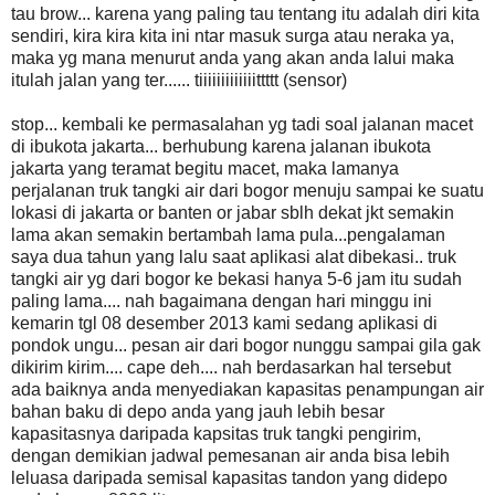
tau brow... karena yang paling tau tentang itu adalah diri kita
sendiri, kira kira kita ini ntar masuk surga atau neraka ya,
maka yg mana menurut anda yang akan anda lalui maka
itulah jalan yang ter...... tiiiiiiiiiiiiittttt (sensor)
stop... kembali ke permasalahan yg tadi soal jalanan macet
di ibukota jakarta... berhubung karena jalanan ibukota
jakarta yang teramat begitu macet, maka lamanya
perjalanan truk tangki air dari bogor menuju sampai ke suatu
lokasi di jakarta or banten or jabar sblh dekat jkt semakin
lama akan semakin bertambah lama pula...pengalaman
saya dua tahun yang lalu saat aplikasi alat dibekasi.. truk
tangki air yg dari bogor ke bekasi hanya 5-6 jam itu sudah
paling lama.... nah bagaimana dengan hari minggu ini
kemarin tgl 08 desember 2013 kami sedang aplikasi di
pondok ungu... pesan air dari bogor nunggu sampai gila gak
dikirim kirim.... cape deh.... nah berdasarkan hal tersebut
ada baiknya anda menyediakan kapasitas penampungan air
bahan baku di depo anda yang jauh lebih besar
kapasitasnya daripada kapsitas truk tangki pengirim,
dengan demikian jadwal pemesanan air anda bisa lebih
leluasa daripada semisal kapasitas tandon yang didepo