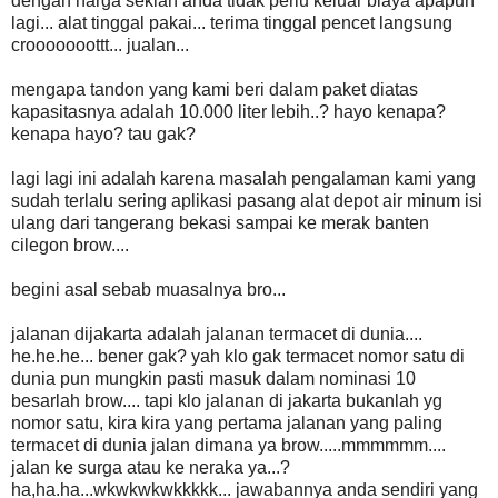
dengan harga sekian anda tidak perlu keluar biaya apapun
lagi... alat tinggal pakai... terima tinggal pencet langsung
crooooooottt... jualan...
mengapa tandon yang kami beri dalam paket diatas
kapasitasnya adalah 10.000 liter lebih..? hayo kenapa?
kenapa hayo? tau gak?
lagi lagi ini adalah karena masalah pengalaman kami yang
sudah terlalu sering aplikasi pasang alat depot air minum isi
ulang dari tangerang bekasi sampai ke merak banten
cilegon brow....
begini asal sebab muasalnya bro...
jalanan dijakarta adalah jalanan termacet di dunia....
he.he.he... bener gak? yah klo gak termacet nomor satu di
dunia pun mungkin pasti masuk dalam nominasi 10
besarlah brow.... tapi klo jalanan di jakarta bukanlah yg
nomor satu, kira kira yang pertama jalanan yang paling
termacet di dunia jalan dimana ya brow.....mmmmmm....
jalan ke surga atau ke neraka ya...?
ha,ha.ha...wkwkwkwkkkkk... jawabannya anda sendiri yang