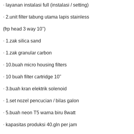
· layanan instalasi full (instalasi / setting)
· 2.unit filter tabung utama lapis stainless
(frp head 3 way 10'')
· 1.zak silica sand
· 1.zak granular carbon
· 10.buah micro housing filters
· 10 buah filter cartridge 10"
· 3.buah kran elektrik solenoid
· 1.set nozel pencucian / bilas galon
· 5.buah neon T5 warna biru 8watt
· kapasitas produksi 40.gln per jam