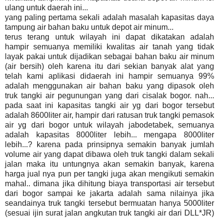
ulang untuk daerah ini...
yang paling pertama sekali adalah masalah kapasitas daya
tampung air bahan baku untuk depot air minum...
terus terang untuk wilayah ini dapat dikatakan adalah
hampir semuanya memiliki kwalitas air tanah yang tidak
layak pakai untuk dijadikan sebagai bahan baku air minum
(air bersih) oleh karena itu dari sekian banyak alat yang
telah kami aplikasi didaerah ini hampir semuanya 99%
adalah menggunakan air bahan baku yang dipasok oleh
truk tangki air pegunungan yang dari cisalak bogor. nah...
pada saat ini kapasitas tangki air yg dari bogor tersebut
adalah 8600liter air, hampir dari ratusan truk tangki pemasok
air yg dari bogor untuk wilayah jabodetabek, semuanya
adalah kapasitas 8000liter lebih... mengapa 8000liter
lebih...? karena pada prinsipnya semakin banyak jumlah
volume air yang dapat dibawa oleh truk tangki dalam sekali
jalan maka itu untungnya akan semakin banyak, karena
harga jual nya pun per tangki juga akan mengikuti semakin
mahal.. dimana jika dihitung biaya transportasi air tersebut
dari bogor sampai ke jakarta adalah sama nilainya jika
seandainya truk tangki tersebut bermuatan hanya 5000liter
(sesuai ijin surat jalan angkutan truk tangki air dari DLL*JR)