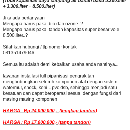
(Total kapasitas daya tampung air bahan baku 5.200.liter
+ 3.300.liter = 8.500.liter)
Jika ada pertanyaan
Mengapa harus pakai bio dan ozone..?
Mengapa harus pakai tandon kapasitas super besar vole
8.500.liter..?
Silahkan hubungi / tlp nomor kontak
081351479046
Semua itu adalah demi kebaikan usaha anda nantinya...
layanan installasi full pipanisasi pengrakitan
menghubungkan seluruh komponen alat dengan sistem
watermur, shock, keni L pvc dsb, sehingga menjadi satu
kesatuan dan dapat beroperasi sesuai dengan fungsi dari
masing masing komponen
HARGA : Rp 24.000.000,- (lengkap tandon)
HARGA : Rp 17.000.000,- (tanpa tandon)