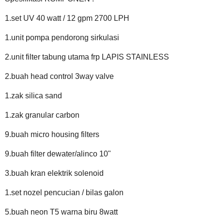
1.set UV 40 watt / 12 gpm 2700 LPH
1.unit pompa pendorong sirkulasi
2.unit filter tabung utama frp LAPIS STAINLESS
2.buah head control 3way valve
1.zak silica sand
1.zak granular carbon
9.buah micro housing filters
9.buah filter dewater/alinco 10"
3.buah kran elektrik solenoid
1.set nozel pencucian / bilas galon
5.buah neon T5 warna biru 8watt