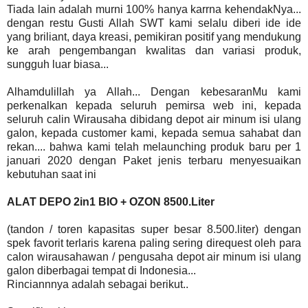
Tiada lain adalah murni 100% hanya karrna kehendakNya...
dengan restu Gusti Allah SWT kami selalu diberi ide ide
yang briliant, daya kreasi, pemikiran positif yang mendukung
ke arah pengembangan kwalitas dan variasi produk,
sungguh luar biasa...
Alhamdulillah ya Allah... Dengan kebesaranMu kami
perkenalkan kepada seluruh pemirsa web ini, kepada
seluruh calin Wirausaha dibidang depot air minum isi ulang
galon, kepada customer kami, kepada semua sahabat dan
rekan.... bahwa kami telah melaunching produk baru per 1
januari 2020 dengan Paket jenis terbaru menyesuaikan
kebutuhan saat ini
ALAT DEPO 2in1 BIO + OZON 8500.Liter
(tandon / toren kapasitas super besar 8.500.liter) dengan
spek favorit terlaris karena paling sering direquest oleh para
calon wirausahawan / pengusaha depot air minum isi ulang
galon diberbagai tempat di Indonesia...
Rinciannnya adalah sebagai berikut..