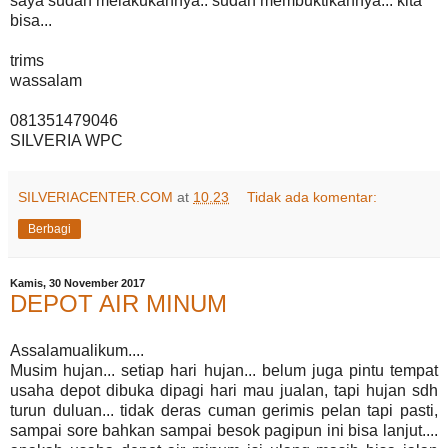
saya sudah melakukannya.. sudah membuktikannya... kita
bisa...
trims
wassalam
081351479046
SILVERIA WPC
SILVERIACENTER.COM
at
10.23
Tidak ada komentar:
Berbagi
Kamis, 30 November 2017
DEPOT AIR MINUM
Assalamualikum....
Musim hujan... setiap hari hujan... belum juga pintu tempat
usaha depot dibuka dipagi hari mau jualan, tapi hujan sdh
turun duluan... tidak deras cuman gerimis pelan tapi pasti,
sampai sore bahkan sampai besok pagipun ini bisa lanjut....