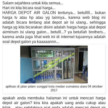
Salam sejahtera untuk kita semua...
Hari ini kita bicara soal harga...
HARGA DEPOT AIR GALON tentunya... betulllll... bukan
harga tv atau hp atau yg lainnya.. karena web blog ini
adalah bicara tentang alat depot air isi ulang.. sehingga
harga yg kita bicarakan disini adalah harga harga alat depot
airminum isi ulang galon... betulll...? ya betullah brothers...
karena anda juga lihat web ini di internwt tujuannya adalah
soal depot galon ya kaaaaannn...
aplikasi di jalan pdam sunggal kota medan sumatera utara 04 oktober
2017
apakah anda membuka halaman ini untuk mencari harga
depot air galon? kira kira apakah uang anda cukup atau
tidak... atau setidaknya niat anda adalah mencari depot air