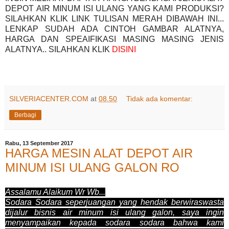
DEPOT AIR MINUM ISI ULANG YANG KAMI PRODUKSI?
SILAHKAN KLIK LINK TULISAN MERAH DIBAWAH INI...
LENKAP SUDAH ADA CINTOH GAMBAR ALATNYA,
HARGA DAN SPEAIFIKASI MASING MASING JENIS
ALATNYA.. SILAHKAN KLIK
DISINI
SILVERIACENTER.COM
at
08.50
Tidak ada komentar:
Berbagi
Rabu, 13 September 2017
HARGA MESIN ALAT DEPOT AIR
MINUM ISI ULANG GALON RO
Assalamu Alaikum Wr Wb...
Sodara Sodara seperjuangan yang hendak berwiraswasta
dijalur bisnis air minum isi ulang galon, saya ingin
menyampaikan kepada sodara sodara bahwa kami