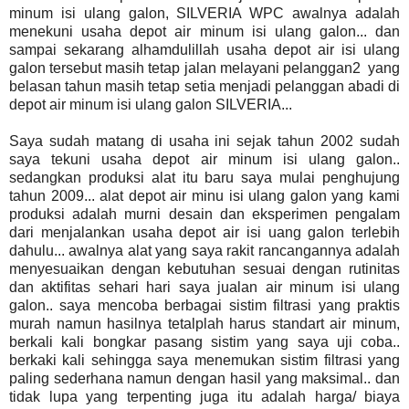
minum isi ulang galon, SILVERIA WPC awalnya adalah
menekuni usaha depot air minum isi ulang galon... dan
sampai sekarang alhamdulillah usaha depot air isi ulang
galon tersebut masih tetap jalan melayani pelanggan2 yang
belasan tahun masih tetap setia menjadi pelanggan abadi di
depot air minum isi ulang galon SILVERIA...
Saya sudah matang di usaha ini sejak tahun 2002 sudah
saya tekuni usaha depot air minum isi ulang galon..
sedangkan produksi alat itu baru saya mulai penghujung
tahun 2009... alat depot air minu isi ulang galon yang kami
produksi adalah murni desain dan eksperimen pengalam
dari menjalankan usaha depot air isi uang galon terlebih
dahulu... awalnya alat yang saya rakit rancangannya adalah
menyesuaikan dengan kebutuhan sesuai dengan rutinitas
dan aktifitas sehari hari saya jualan air minum isi ulang
galon.. saya mencoba berbagai sistim filtrasi yang praktis
murah namun hasilnya tetalplah harus standart air minum,
berkali kali bongkar pasang sistim yang saya uji coba..
berkaki kali sehingga saya menemukan sistim filtrasi yang
paling sederhana namun dengan hasil yang maksimal.. dan
tidak lupa yang terpenting juga itu adalah harga/ biaya