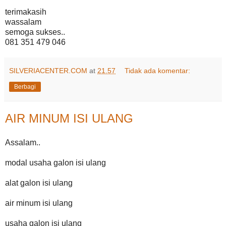
terimakasih
wassalam
semoga sukses..
081 351 479 046
SILVERIACENTER.COM
at
21.57
Tidak ada komentar:
Berbagi
AIR MINUM ISI ULANG
Assalam..
modal usaha galon isi ulang
alat galon isi ulang
air minum isi ulang
usaha galon isi ulang