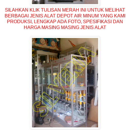
SILAHKAN KLIK TULISAN MERAH INI UNTUK MELIHAT
BERBAGAI JENIS ALAT DEPOT AIR MINUM YANG KAMI
PRODUKSI, LENGKAP ADA FOTO, SPESIFIKASI DAN
HARGA MASING MASING JENIS ALAT