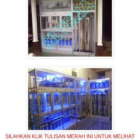
SILAHKAN KLIK TULISAN MERAH INI UNTUK MELIHAT