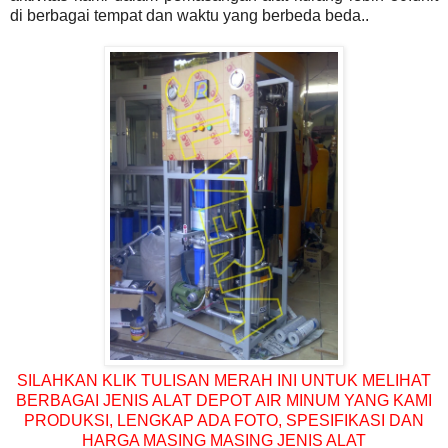
di berbagai tempat dan waktu yang berbeda beda..
SILAHKAN KLIK TULISAN MERAH INI UNTUK MELIHAT
BERBAGAI JENIS ALAT DEPOT AIR MINUM YANG KAMI
PRODUKSI, LENGKAP ADA FOTO, SPESIFIKASI DAN
HARGA MASING MASING JENIS ALAT