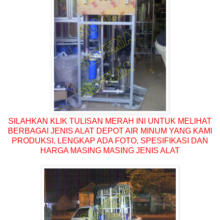
SILAHKAN KLIK TULISAN MERAH INI UNTUK MELIHAT
BERBAGAI JENIS ALAT DEPOT AIR MINUM YANG KAMI
PRODUKSI, LENGKAP ADA FOTO, SPESIFIKASI DAN
HARGA MASING MASING JENIS ALAT