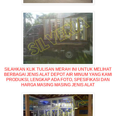
SILAHKAN KLIK TULISAN MERAH INI UNTUK MELIHAT
BERBAGAI JENIS ALAT DEPOT AIR MINUM YANG KAMI
PRODUKSI, LENGKAP ADA FOTO, SPESIFIKASI DAN
HARGA MASING MASING JENIS ALAT