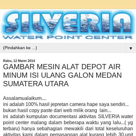
▼
Rabu, 12 Maret 2014
GAMBAR MESIN ALAT DEPOT AIR
MINUM ISI ULANG GALON MEDAN
SUMATERA UTARA
Assalamualaikum....
ini adalah 100% hasil jepretan camera hape saya sendiri...
bukan hasil copy paste dari web milik orang lain...
ini adalah kumpulan documentasi aktivitas SILVERIA water
point center malang dalam beberapa waktu yang lalu...( yg
terbaru) hanya sebahagian mewakili dari total keseluruhan
aktivitas kami dalam pemasangan alat kurang lebih 30.unit