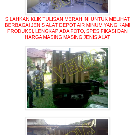
SILAHKAN KLIK TULISAN MERAH INI UNTUK MELIHAT
BERBAGAI JENIS ALAT DEPOT AIR MINUM YANG KAMI
PRODUKSI, LENGKAP ADA FOTO, SPESIFIKASI DAN
HARGA MASING MASING JENIS ALAT