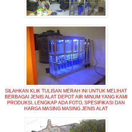
SILAHKAN KLIK TULISAN MERAH INI UNTUK MELIHAT
BERBAGAI JENIS ALAT DEPOT AIR MINUM YANG KAMI
PRODUKSI, LENGKAP ADA FOTO, SPESIFIKASI DAN
HARGA MASING MASING JENIS ALAT