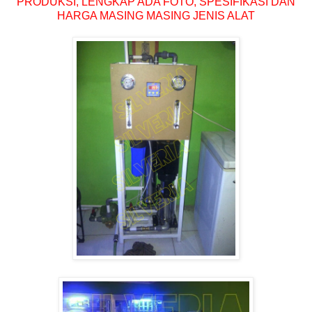
PRODUKSI, LENGKAP ADA FOTO, SPESIFIKASI DAN
HARGA MASING MASING JENIS ALAT