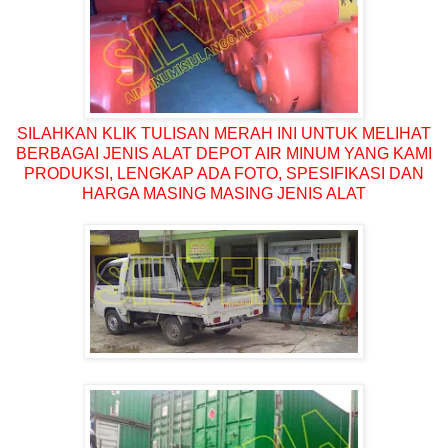
SILAHKAN KLIK TULISAN MERAH INI UNTUK MELIHAT
BERBAGAI JENIS ALAT DEPOT AIR MINUM YANG KAMI
PRODUKSI, LENGKAP ADA FOTO, SPESIFIKASI DAN
HARGA MASING MASING JENIS ALAT