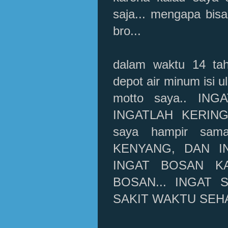
saja... mengapa bis
bro...
dalam waktu 14 ta
depot air minum isi u
motto saya.. I
INGATLAH KERING 
saya hampir sa
KENYANG, DAN I
INGAT BOSAN KA
BOSAN... INGAT 
SAKIT WAKTU SEHA