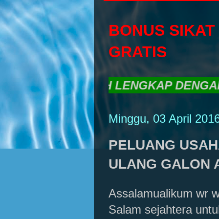
BONUS SIKAT
GRATIS
ALING MURAH LENGKAP DENGAN TANDO
Minggu, 03 April 201
PELUANG USAHA
ULANG GALON A
Assalamualikum wr w
Salam sejahtera untu