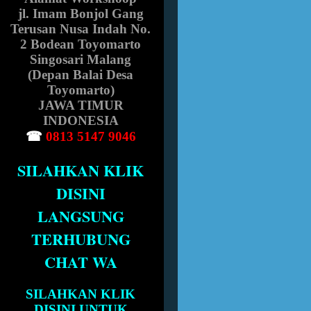
jl. Imam Bonjol Gang
Terusan Nusa Indah No.
2 Bodean Toyomarto
Singosari Malang
(Depan Balai Desa
Toyomarto)
JAWA TIMUR
INDONESIA
☎
0813 5147 9046
SILAHKAN KLIK
DISINI
LANGSUNG
TERHUBUNG
CHAT WA
SILAHKAN KLIK
DISINI UNTUK