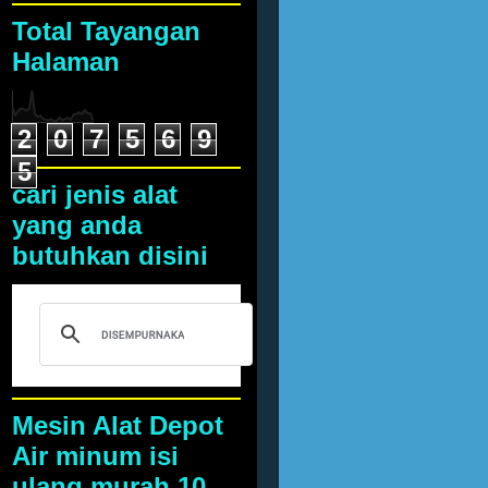
Total Tayangan
Halaman
2
0
7
5
6
9
5
cari jenis alat
yang anda
butuhkan disini
Mesin Alat Depot
Air minum isi
ulang murah 10