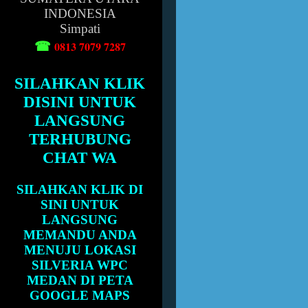
INDONESIA
Simpati
☎
0813 7079 7287
SILAHKAN KLIK
DISINI UNTUK
LANGSUNG
TERHUBUNG
CHAT WA
SILAHKAN KLIK DI
SINI UNTUK
LANGSUNG
MEMANDU ANDA
MENUJU LOKASI
SILVERIA WPC
MEDAN DI PETA
GOOGLE MAPS