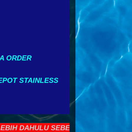
A ORDER
EPOT STAINLESS
H DAHULU SEBELUM MENENTUKAN DAN 