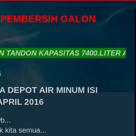
 PEMBERSIH GALON
N KAPASITAS 7400.LITER ADALAH P
6
 DEPOT AIR MINUM ISI
PRIL 2016
b...
k kita semua...