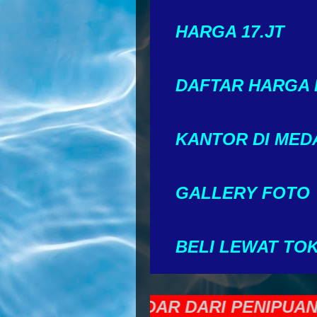
HARGA 17.JT
DAFTAR HARGA
KANTOR DI MED
GALLERY FOTO
BELI LEWAT TO
 AGAR TERHINDAR DARI PENIPUAN AD