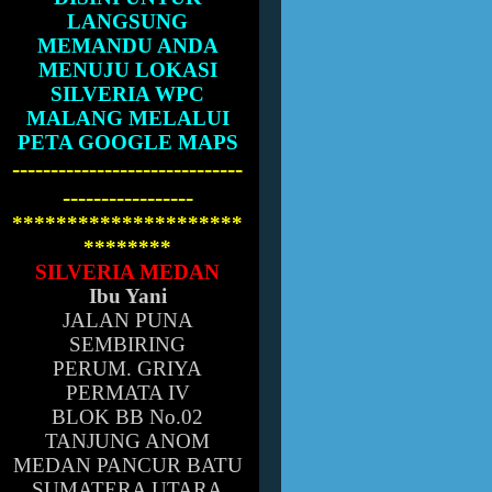
LANGSUNG
MEMANDU ANDA
MENUJU LOKASI
SILVERIA WPC
MALANG MELALUI
PETA GOOGLE MAPS
------------------------------
-----------------
*********************
********
SILVERIA MEDAN
Ibu Yani
JALAN PUNA
SEMBIRING
PERUM. GRIYA
PERMATA IV
BLOK BB No.02
TANJUNG ANOM
MEDAN PANCUR BATU
SUMATERA UTARA