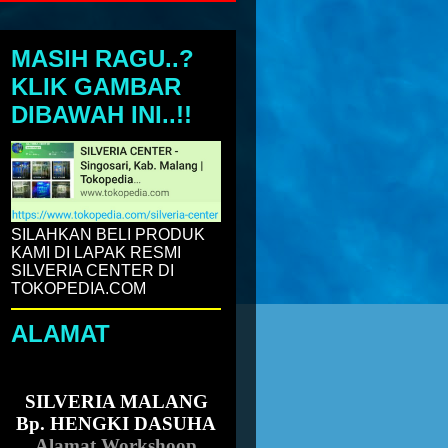
MASIH RAGU..?
KLIK GAMBAR
DIBAWAH INI..!!
AKET HARGA 18.JT
SILAHKAN BELI PRODUK
KAMI DI LAPAK RESMI
SILVERIA CENTER DI
TOKOPEDIA.COM
ALAMAT
SILVERIA MALANG
Bp. HENGKI DASUHA
Alamat Workshoop